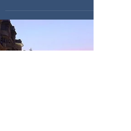
styrke igennem vores samarbejde med Omega
Optix. Med et stort udvalg af kvalitetsstel i...