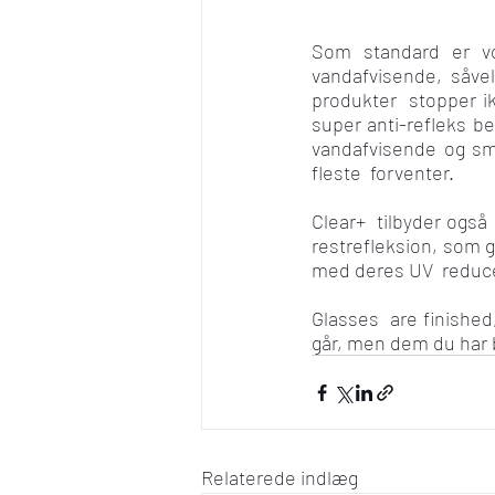
Som standard er v
vandafvisende, såve
produkter  stopper i
super anti-refleks be
vandafvisende og smu
fleste  forventer.
Clear+  tilbyder også
restrefleksion, som g
med deres UV  reduc
Glasses  are finished
går, men dem du har b
Relaterede indlæg