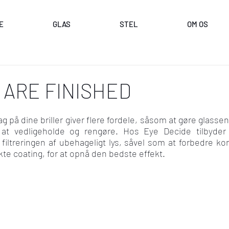
E
GLAS
STEL
OM OS
 ARE FINISHED
 på dine briller giver flere fordele, såsom at gøre glasse
 at vedligeholde og rengøre. Hos Eye Decide tilbyder 
filtreringen af ubehageligt lys, såvel som at forbedre kon
ekte coating, for at opnå den bedste effekt.