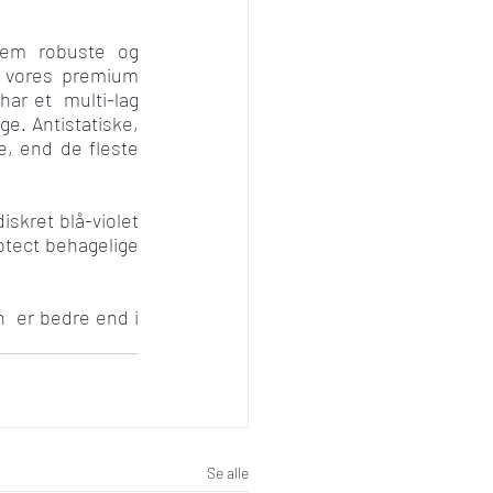
em robuste og 
 vores premium 
r et  multi-lag 
e. Antistatiske, 
, end de fleste 
skret blå-violet 
otect behagelige 
  er bedre end i 
Se alle