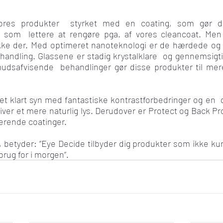
ores produkter  styrket med en coating, som gør d
l som  lettere at rengøre pga. af vores cleancoat. Men
kke der. Med optimeret nanoteknologi er de hærdede og ha
handling. Glassene er stadig krystalklare  og gennemsigtig
dsafvisende  behandlinger gør disse produkter til mere
 et klart syn med fantastiske kontrastforbedringer og en  di
iver et mere naturlig lys. Derudover er Protect og Back Pr
erende coatinger.
, betyder: ”Eye Decide tilbyder dig produkter som ikke kun
rug for i morgen”.